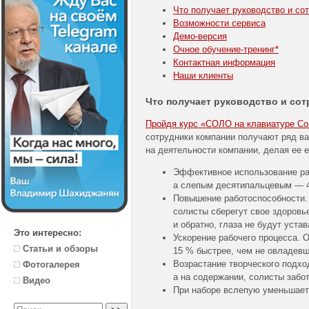
Что получает руководство и со
Возможности сервиса
Демо-версия
Очное
обучение-тренинг
*
Контактная информация
Наши клиенты
Что получает руководство и со
Пройдя курс «СОЛО на клавиатуре Corp
сотрудники компании получают ряд в
на деятельности компании, делая ее 
Эффективное использование раб
а слепым десятипальцевым — 4
Повышение работоспособности.
солисты сберегут свое здоровье
и обратно, глаза не будут устав
Это интересно:
Ускорение рабочего процесса.
Статьи и обзоры
15 % быстрее, чем не овладевш
Возрастание творческого подхо
Фотогалерея
а на содержании, солисты забо
Видео
При наборе вслепую уменьшаетс