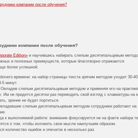
трудники компании после обучения?
трудники компании после обучения?
orate Edition»
и научившись набирать слепым десятипальцевым метод
ажных и полезных преимуществ, которые благотворно отражаются
еще более успешной.
очего времени: на набор страницы текста зрячим методом уходит 30-40
-5 минут.
 Овладев слепым десятипальцевым методом и применяя его на практике
. Им не придется десятки раз переводить свой взгляд с клавиатуры на 
ать, зрение не будет портиться.
 Овладевшие слепым десятипальцевым методом сотрудники работают на
ие.
да к выполняемой работе: внимание фокусируется не на факте набора те
тятся о том, чтобы изложить свои мысли наилучшим образом.
я количество ошибок и опечаток в несколько раз.