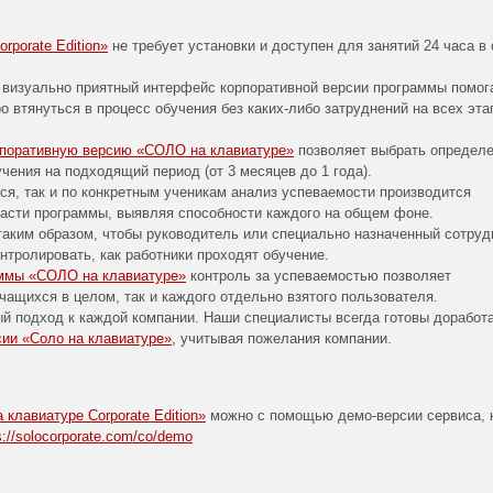
porate Edition»
не требует установки и доступен для занятий 24 часа в 
 визуально приятный интерфейс корпоративной версии программы помог
о втянуться в процесс обучения без каких-либо затруднений на всех эта
рпоративную версию «СОЛО на клавиатуре»
позволяет выбрать определ
бучения на подходящий период (от 3 месяцев до 1 года).
ся, так и по конкретным ученикам анализ успеваемости производится
асти программы, выявляя способности каждого на общем фоне.
таким образом, чтобы руководитель или специально назначенный сотруд
нтролировать, как работники проходят обучение.
аммы «СОЛО на клавиатуре»
контроль за успеваемостью позволяет
чащихся в целом, так и каждого отдельно взятого пользователя.
й подход к каждой компании. Наши специалисты всегда готовы доработ
сии «Соло на клавиатуре»
, учитывая пожелания компании.
клавиатуре Corporate Edition»
можно с помощью демо-версии сервиса, 
s://solocorporate.com/co/demo