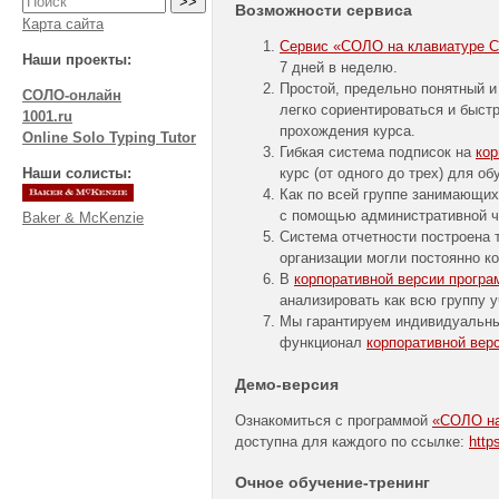
Возможности сервиса
Карта сайта
Сервис «СОЛО на клавиатуре Cor
Наши проекты:
7 дней в неделю.
Простой, предельно понятный и
СОЛО-онлайн
легко сориентироваться и быстр
1001.ru
прохождения курса.
Online Solo Typing Tutor
Гибкая система подписок на
ко
Наши солисты:
курс (от одного до трех) для о
Как по всей группе занимающих
с помощью административной ч
Baker & McKenzie
Система отчетности построена 
организации могли постоянно ко
В
корпоративной версии прогр
анализировать как всю группу у
Мы гарантируем индивидуальны
функционал
корпоративной вер
Демо-версия
Ознакомиться с программой
«СОЛО на 
доступна для каждого по ссылке:
http
Очное
обучение-тренинг