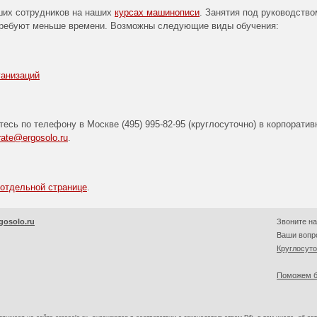
ших сотрудников на наших
курсах машинописи
. Занятия под руководство
требуют меньше времени. Возможны следующие виды обучения:
анизаций
тесь по телефону в Москве
(495) 995-82-95
(круглосуточно) в корпорати
rate@ergosolo.ru
.
 отдельной странице
.
gosolo.ru
Звоните на
Ваши вопро
Круглосут
Поможем б