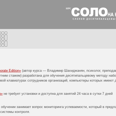
е
rate Edition»
(автор курса — Владимир Шахиджанян, психолог, препода
етним стажем) разработана для обучения десятипальцевому методу наб
вой клавиатурах сотрудников организаций, компьютеры которых имеют 
n»
не требует установки и доступна для занятий 24 часа в сутки 7 дней
обучении занимает вопрос мониторинга успеваемости, который в предл
 системы контроля.