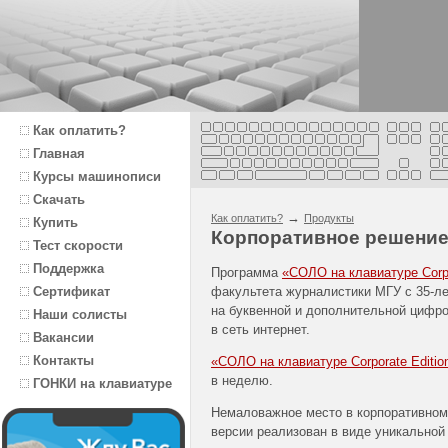
Как оплатить?
Главная
Курсы машинописи
Скачать
→
Как оплатить?
Продукты
Купить
Корпоративное решени
Тест скорости
Поддержка
Программа
«СОЛО на клавиатуре Corpo
факультета журналистики МГУ с 35-л
Сертификат
на буквенной и дополнительной цифро
Наши солисты
в сеть интернет.
Вакансии
Контакты
«СОЛО на клавиатуре Corporate Editio
в неделю.
ГОНКИ на клавиатуре
Немаловажное место в корпоративном 
версии реализован в виде уникальной