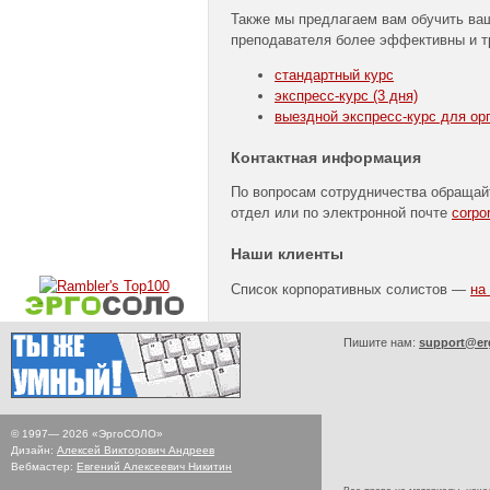
Также мы предлагаем вам обучить ва
преподавателя более эффективны и 
стандартный курс
экспресс-курс
(3 дня)
выездной
экспресс-курс
для орг
Контактная информация
По вопросам сотрудничества обращай
отдел или по электронной почте
corpo
Наши клиенты
Список корпоративных солистов —
на
Пишите нам:
support@er
© 1997—
2026
«ЭргоСОЛО»
Дизайн:
Алексей Викторович Андреев
Вебмастер:
Евгений Алексеевич Никитин