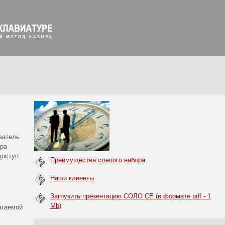
ватель
ора
доступ
Преимущества слепого набора
Наши клиенты
Загрузить презентацию СОЛО CE (в формате pdf - 1
Mb)
агаемой