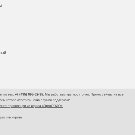
м
вный
м по тел.
+7 (495) 995-82-95
. Мы работаем круглосуточно. Прямо сейчас на все
сы готова ответить наша служба поддержки:
очная трансляция из офиса «ЭргоСОЛО»
росить курить