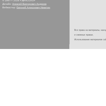
© 1997—
2026
«ЭргоСОЛО»
Дизайн:
Алексей Викторович Андреев
Вебмастер:
Евгений Алексеевич Никитин
Все права на материалы, наход
и смежных правах.
Использование материалов с