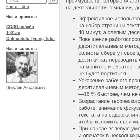
преимуществ, которые благо
Карта сайта
на деятельности компании, д
Наши проекты:
Эффективное использов
на набор страницы текс
СОЛО-онлайн
40 минут, а слепым дес
1001.ru
Повышение работоспосо
Online Solo Typing Tutor
десятипальцевым методо
Наши солисты:
солисты сберегут свое з
десятки раз переводить 
на монитор и обратно, г
не будет портиться.
Ускорение рабочего пр
десятипальцевым методо
Николай Анастасьев
—15 % быстрее, чем не
Возрастание творческог
работе: внимание фокус
текста, а на содержании
чтобы изложить свои м
При наборе вслепую ум
и опечаток в несколько р