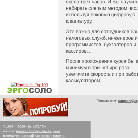
около трёх часов. И Вы научит
набирать слепым методом числ
используя боковую цифровую
клавиатуру.
Это важно для сотрудников ба
налоговых служб, инженеров и
программистов, бухгалтеров и
кассиров…
После прохождения курса Вы к
минимум в три-четыре раза
увеличите скорость и при работ
калькулятором.
Пишите нам:
support@er
© 1997—
2026
«ЭргоСОЛО»
Дизайн:
Алексей Викторович Андреев
Вебмастер:
Евгений Алексеевич Никитин