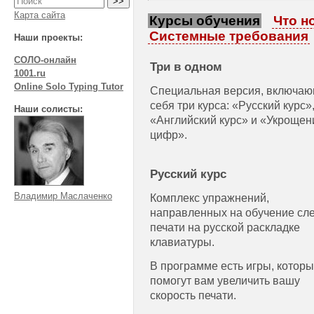
Карта сайта
Курсы обучения
Что н
Системные требования
Наши проекты:
СОЛО-онлайн
Три в одном
1001.ru
Online Solo Typing Tutor
Специальная версия, включаю
себя три курса: «Русский курс»
Наши солисты:
«Английский курс» и «Укрощен
цифр».
Русский курс
Владимир Маслаченко
Комплекс упражнений,
направленных на обучение сл
печати на русской раскладке
клавиатуры.
В программе есть игры, котор
помогут вам увеличить вашу
скорость печати.