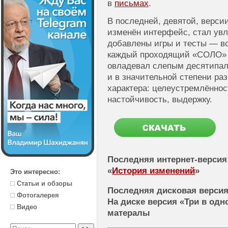
в
письмах
.
В последней, девятой, верси
изменён интерфейс, стал увл
добавлены игры и тесты — вс
каждый проходящий «СОЛО» з
овладевал слепым десятипа
и в значительной степени ра
характера: целеустремлённос
настойчивость, выдержку.
Последняя интернет-версия: 9
«
История изменений
»
Это интересно:
Статьи и обзоры
Последняя дисковая версия: 9
Фотогалерея
На диске версия «Три в од
Видео
матералы