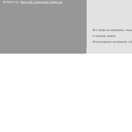
Вебмастер:
Евгений Алексеевич Никитин
Все права на материалы, наход
и смежных правах.
Использование материалов с