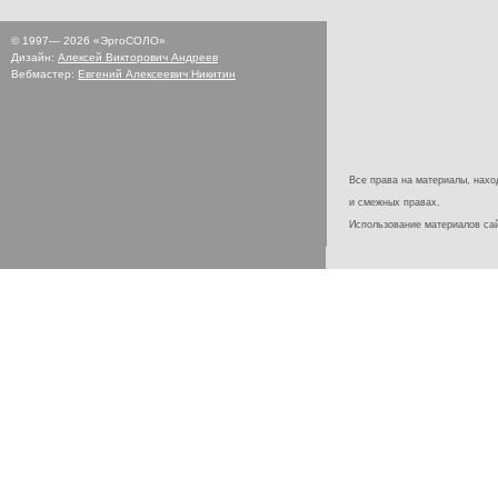
© 1997—
2026
«ЭргоСОЛО»
Дизайн:
Алексей Викторович Андреев
Вебмастер:
Евгений Алексеевич Никитин
Все права на материалы, наход
и смежных правах.
Использование материалов с