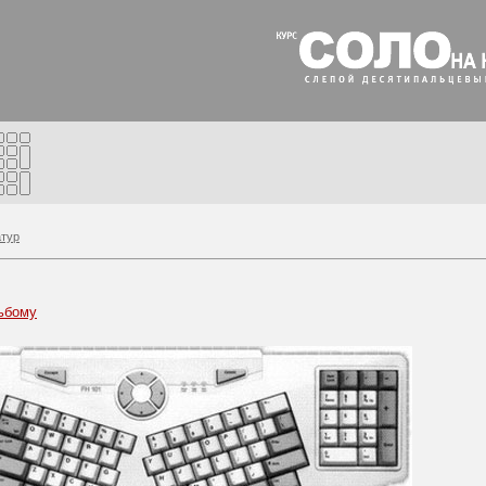
атур
ьбому