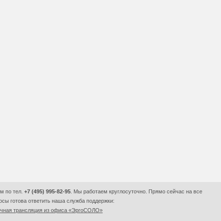
м по тел.
+7 (495) 995-82-95
. Мы работаем круглосуточно. Прямо сейчас на все
сы готова ответить наша служба поддержки:
очная трансляция из офиса «ЭргоСОЛО»