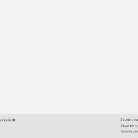
gosolo.ru
Звоните на
Ваши вопро
Круглосут