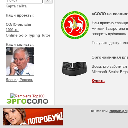
Карта сайта
«СОЛО на клавиат
Наши проекты:
Нам приятно сообщи
СОЛО-онлайн
жители Татарстана 
1001.ru
говорить публично».
Online Solo Typing Tutor
Получить доступ мо
Наши солисты:
Эргономичная кл
Всем, кто заботится
Microsoft Sculpt Erg
Леонид Рошаль
Купить
Пишите нам:
support@er