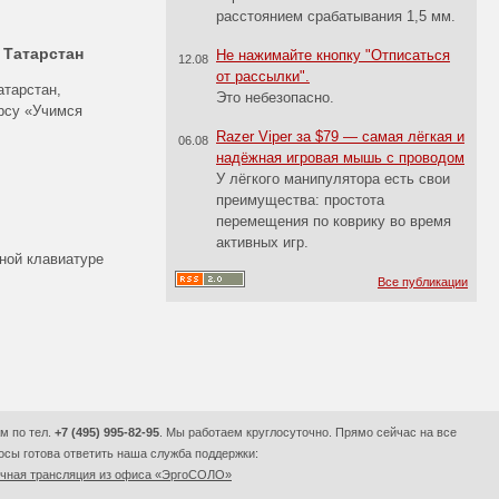
расстоянием срабатывания 1,5 мм.
 Татарстан
Не нажимайте кнопку "Отписаться
12.08
от рассылки".
атарстан,
Это небезопасно.
рсу «Учимся
Razer Viper за $79 — самая лёгкая и
06.08
надёжная игровая мышь с проводом
У лёгкого манипулятора есть свои
преимущества: простота
перемещения по коврику во время
активных игр.
чной клавиатуре
Все публикации
м по тел.
+7 (495) 995-82-95
. Мы работаем круглосуточно. Прямо сейчас на все
сы готова ответить наша служба поддержки:
очная трансляция из офиса «ЭргоСОЛО»