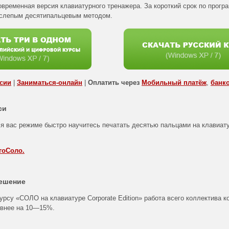
овременная версия клавиатурного тренажера. За короткий срок по прог
 слепым десятипальцевым методом.
рсии
|
Заниматься-онлайн
|
Оплатить через
Мобильный платёж
,
банк
си
я вас режиме быстро научитесь печатать десятью пальцами на клавиат
гоСоло.
ешение
урсу «СОЛО на клавиатуре Corporate Edition» работа всего коллектива 
ивнее на
10—15%
.