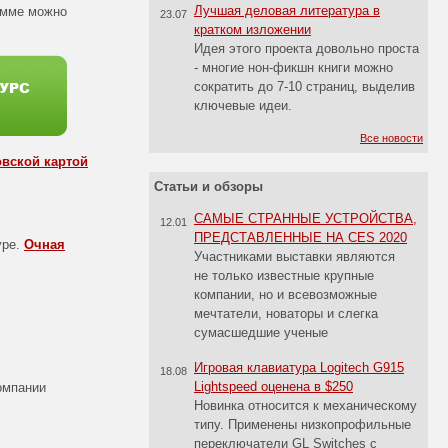
Лучшая деловая литература в
рамме можно
23.07
кратком изложении
Идея этого проекта довольно проста
- многие нон-фикшн книги можно
сократить до 7-10 страниц, выделив
ключевые идеи.
Все новости
овской картой
Статьи и обзоры
САМЫЕ СТРАННЫЕ УСТРОЙСТВА,
12.01
ПРЕДСТАВЛЕННЫЕ НА CES 2020
уре.
Очная
Участниками выставки являются
не только известные крупные
компании, но и всевозможные
мечтатели, новаторы и слегка
сумасшедшие ученые
Игровая клавиатура Logitech G915
18.08
Lightspeed оценена в $250
компании
Новинка относится к механическому
типу. Применены низкопрофильные
переключатели GL Switches с