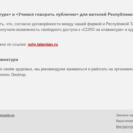
уре» и «Учимся говорить публично» для жителей Республики
ть, что, согласно договорённости между нашей фирмой и Республикой Т
получили возможность свободного доступа к «СОЛО на клавиатуре» и ку
жно по ссылке:
solo.tatarstan.ru
авиатура
 о своём здоровье, мы рекомендуем заниматься и работать на эргономи
onomic Desktop.
gosolo.ru
Звоните на
Ваши вопро
Круглосут