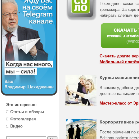
Последняя, самая с
тренажера. За корот
набирать слепым де
Скачать другие ве
Мобильный платёж
Курсы машинопи
В самом удобном дл
десятью пальцами н
Мастер-класс от Эр
Это интересно:
Статьи и обзоры
Фотогалерея
Корпоративное р
Видео
После обучения по к
Edition» работа все