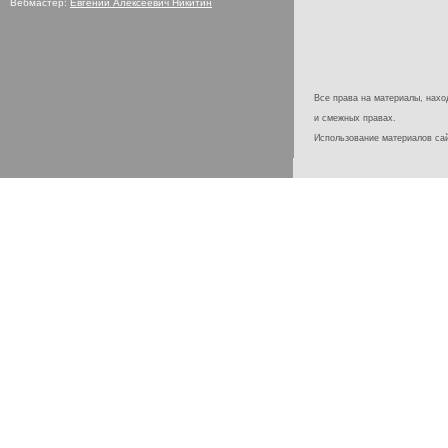
Вебмастер:
Евгений Алексеевич Никитин
Все права на материалы, наход
и смежных правах.
Использование материалов с